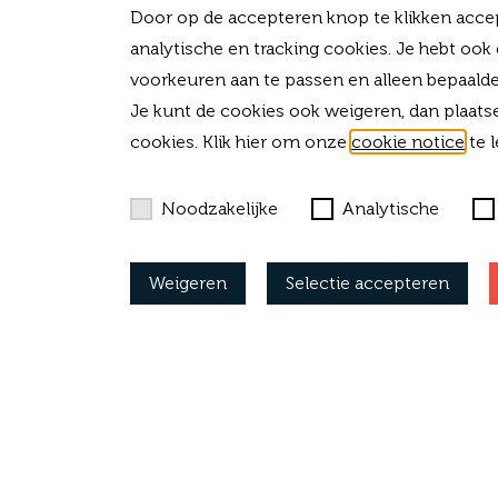
Door op de accepteren knop te klikken accep
analytische en tracking cookies. Je hebt ook
voorkeuren aan te passen en alleen bepaalde
Je kunt de cookies ook weigeren, dan plaats
cookies. Klik hier om onze
cookie notice
te l
Noodzakelijke
Analytische
NAAR AANLEIDING VA
Weigeren
Selectie accepteren
ARTIKEL CONTACT O
T
+31 (0)33 - 80 03 225