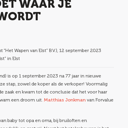
OET WAAR JE
 WORDT
nt “Het Wapen van Elst” B.V.), 12 september 2023
t” in Elst
nd) is op 1 september 2023 na 77 jaar in nieuwe
e stap, zowel de koper als de verkoper! Voormalig
 de zaak en kwam tot de conclusie dat het voor haar
 kwam een droom uit.
Matthias Jonkman
van Forvalue
van baby tot opa en oma, bij bruiloften en