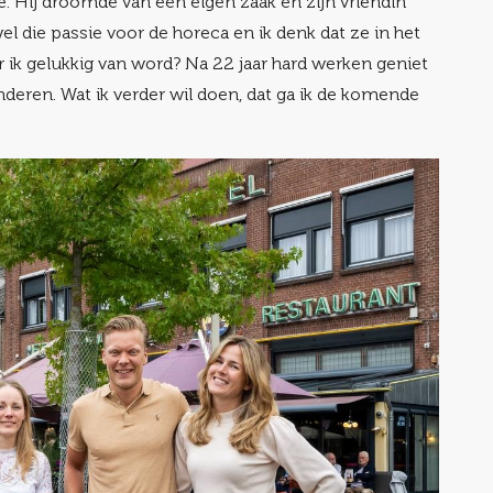
e. Hij droomde van een eigen zaak en zijn vriendin
wel die passie voor de horeca en ik denk dat ze in het
r ik gelukkig van word? Na 22 jaar hard werken geniet
nderen. Wat ik verder wil doen, dat ga ik de komende