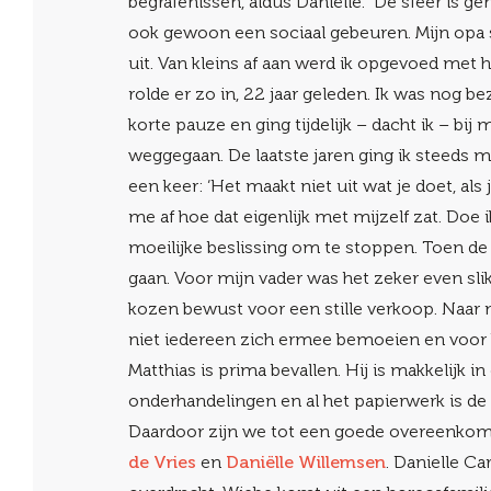
begrafenissen’, aldus Daniëlle. “De sfeer is g
ook gewoon een sociaal gebeuren. Mijn opa s
uit. Van kleins af aan werd ik opgevoed met h
rolde er zo in, 22 jaar geleden. Ik was nog 
korte pauze en ging tijdelijk – dacht ik – bij
weggegaan. De laatste jaren ging ik steeds me
een keer: ‘Het maakt niet uit wat je doet, als
me af hoe dat eigenlijk met mijzelf zat. Doe
moeilijke beslissing om te stoppen. Toen de
gaan. Voor mijn vader was het zeker even sli
kozen bewust voor een stille verkoop. Naar m
niet iedereen zich ermee bemoeien en voor h
Matthias is prima bevallen. Hij is makkelijk i
onderhandelingen en al het papierwerk is de 
Daardoor zijn we tot een goede overeenko
de Vries
en
Daniëlle Willemsen
. Danielle Ca