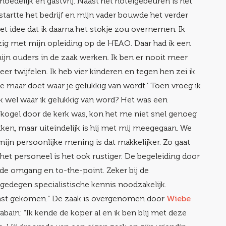
emoedelijk en gastvrij. Naast het hotelgebeuren is het
tartte het bedrijf en mijn vader bouwde het verder
et idee dat ik daarna het stokje zou overnemen. Ik
bezig met mijn opleiding op de HEAO. Daar had ik een
 mijn ouders in de zaak werken. Ik ben er nooit meer
er twijfelen. Ik heb vier kinderen en tegen hen zei ik
 je maar doet waar je gelukkig van wordt.’ Toen vroeg ik
 ik wel waar ik gelukkig van word? Het was een
 kogel door de kerk was, kon het me niet snel genoeg
kken, maar uiteindelijk is hij met mij meegegaan. We
ijn persoonlijke mening is dat makkelijker. Zo gaat
et personeel is het ook rustiger. De begeleiding door
n de omgang en to-the-point. Zeker bij de
gedegen specialistische kennis noodzakelijk.
mst gekomen.” De zaak is overgenomen door
Wiebe
rabain: “Ik kende de koper al en ik ben blij met deze