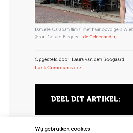
Daniëlle Carabain (links) met haar opvolgers Wi
(Bron: Gerard Burgers –
de Gelderlander
)
Opgesteld door: Laura van den Boogaard
Lank Communicatie
DEEL DIT ARTIKEL:
Wij gebruiken cookies
Terug naar nieuwsoverzicht