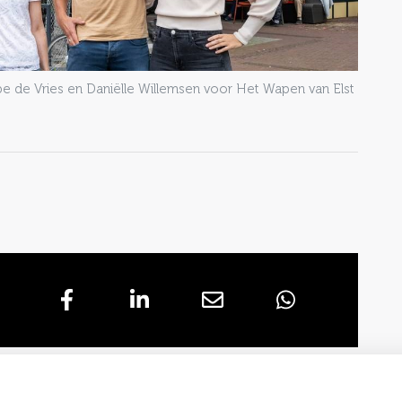
ebe de Vries en Daniëlle Willemsen voor Het Wapen van Elst