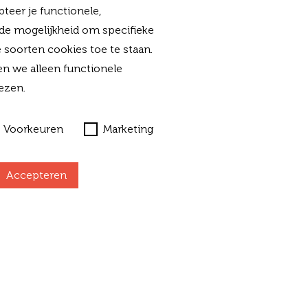
teer je functionele,
 de mogelijkheid om specifieke
 soorten cookies toe te staan.
en we alleen functionele
ezen.
Voorkeuren
Marketing
N DIT
Accepteren
PNEMEN?
E
info@forvalue.nl