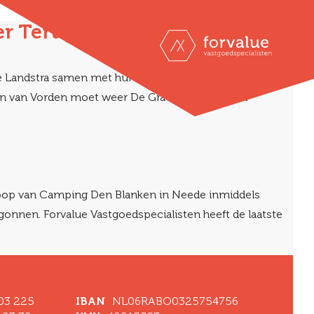
er Terug”
ie Landstra samen met hun zoon de Haagse drukte voor
in van Vorden moet weer De Gravin vóór Vorden
nkoop van Camping Den Blanken in Neede inmiddels
onnen. Forvalue Vastgoedspecialisten heeft de laatste
 03 225
IBAN
NL06RABO0325754756