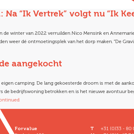
Na “Ik Vertrek” volgt nu “Ik Ke
 In de winter van 2022 verruilden Nico Mensink en Annemar
rden weer dé ontmoetingsplek van het dorp maken. “De Grav
de aangekocht
een eigen camping. De lang gekoesterde droom is met de aa
de bedrijfswoning betrokken en is het nieuwe avontuur beg
ontinued
Forvalue
T
+31 (0)33 - 80