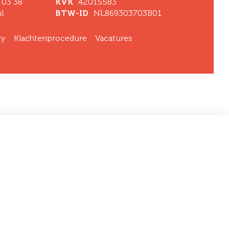
 03 38
KVK
42015583
l
BTW-ID
NL869303703B01
cy
Klachtenprocedure
Vacatures