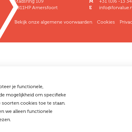
Stadsring 109
M
+31 (0)6 -13 34
3811HP Amersfoort
E
info@forvalue.n
Bekijk onze algemene voorwaarden
Cookies
Priva
teer je functionele,
 de mogelijkheid om specifieke
 soorten cookies toe te staan.
en we alleen functionele
ezen.