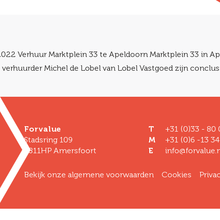
 2022 Verhuur Marktplein 33 te Apeldoorn Marktplein 33 in A
de verhuurder Michel de Lobel van Lobel Vastgoed zijn conclu
Forvalue
T
+31 (0)33 - 80
Stadsring 109
M
+31 (0)6 -13 34
3811HP Amersfoort
E
info@forvalue.n
Bekijk onze algemene voorwaarden
Cookies
Priva