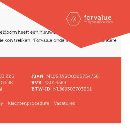
peldoorn heeft een nieuwe huurder. Het heeft wel even
sie kon trekken: “Forvalue onderscheidt zich van andere
 03 225
IBAN
NL06RABO0325754756
 03 38
KVK
42015583
l
BTW-ID
NL869303703B01
cy
Klachtenprocedure
Vacatures