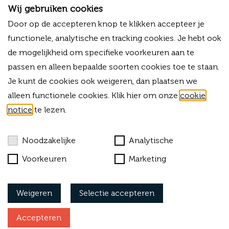
3811HP Amersfoort
Wij gebruiken cookies
T
+31 (0)33 - 80 03 225
Door op de accepteren knop te klikken accepteer je
M
+31 (0)6 -13 34 03 38
functionele, analytische en tracking cookies. Je hebt ook
E
info@forvalue.nl
de mogelijkheid om specifieke voorkeuren aan te
IBAN
NL06RABO0325754756
passen en alleen bepaalde soorten cookies toe te staan.
KVK
42015583
Je kunt de cookies ook weigeren, dan plaatsen we
BTW-ID
NL869303703B01
alleen functionele cookies. Klik hier om onze
cookie
notice
te lezen.
Bekijk onze algemene voorwaarden
Cookies
Noodzakelijke
Analytische
Privacy
Voorkeuren
Marketing
Klachtenprocedure
Weigeren
Selectie accepteren
Vacatures
Accepteren