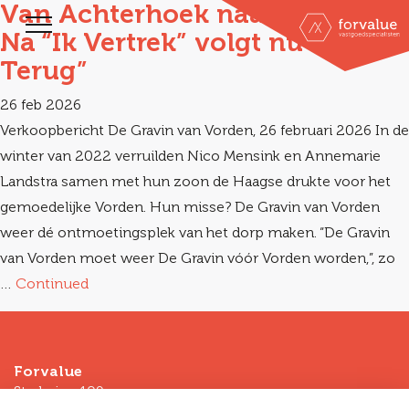
Van Achterhoek naar Hofstad:
Na “Ik Vertrek” volgt nu “Ik Keer
Terug”
26 feb 2026
Verkoopbericht De Gravin van Vorden, 26 februari 2026 In de
winter van 2022 verruilden Nico Mensink en Annemarie
Landstra samen met hun zoon de Haagse drukte voor het
gemoedelijke Vorden. Hun misse? De Gravin van Vorden
weer dé ontmoetingsplek van het dorp maken. “De Gravin
van Vorden moet weer De Gravin vóór Vorden worden,”, zo
…
Continued
Forvalue
Stadsring 109