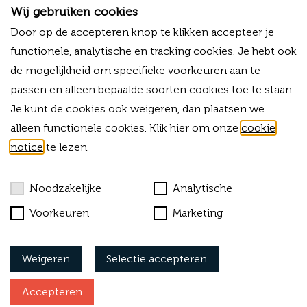
3811HP Amersfoort
Wij gebruiken cookies
T
+31 (0)33 - 80 03 225
Door op de accepteren knop te klikken accepteer je
M
+31 (0)6 -13 34 03 38
functionele, analytische en tracking cookies. Je hebt ook
E
info@forvalue.nl
de mogelijkheid om specifieke voorkeuren aan te
IBAN
NL06RABO0325754756
passen en alleen bepaalde soorten cookies toe te staan.
KVK
42015583
Je kunt de cookies ook weigeren, dan plaatsen we
BTW-ID
NL869303703B01
alleen functionele cookies. Klik hier om onze
cookie
notice
te lezen.
Bekijk onze algemene voorwaarden
Cookies
Noodzakelijke
Analytische
Privacy
Voorkeuren
Marketing
Klachtenprocedure
Weigeren
Selectie accepteren
Vacatures
Accepteren