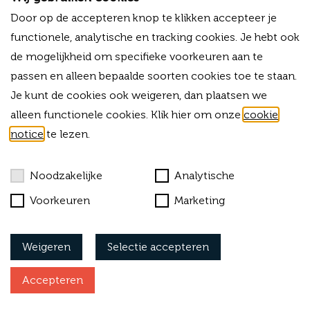
T
+31 (0)33 - 80 03 225
Door op de accepteren knop te klikken accepteer je
M
+31 (0)6 -13 34 03 38
E
functionele, analytische en tracking cookies. Je hebt ook
info@forvalue.nl
de mogelijkheid om specifieke voorkeuren aan te
IBAN
NL06RABO0325754756
passen en alleen bepaalde soorten cookies toe te staan.
KVK
42015583
BTW-ID
NL869303703B01
Je kunt de cookies ook weigeren, dan plaatsen we
alleen functionele cookies. Klik hier om onze
cookie
Bekijk onze algemene voorwaarden
notice
te lezen.
Cookies
Noodzakelijke
Analytische
Privacy
Voorkeuren
Marketing
Klachtenprocedure
Weigeren
Selectie accepteren
Vacatures
Accepteren