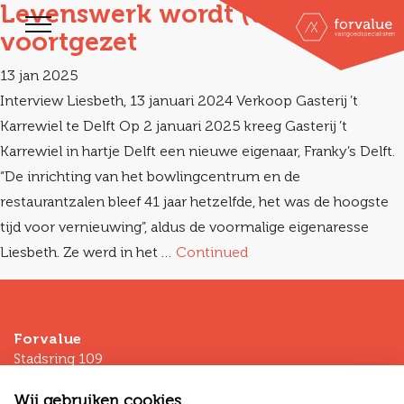
Levenswerk wordt (up-to-date)
voortgezet
13 jan 2025
Interview Liesbeth, 13 januari 2024 Verkoop Gasterij ’t
Karrewiel te Delft Op 2 januari 2025 kreeg Gasterij ’t
Karrewiel in hartje Delft een nieuwe eigenaar, Franky’s Delft.
“De inrichting van het bowlingcentrum en de
restaurantzalen bleef 41 jaar hetzelfde, het was de hoogste
tijd voor vernieuwing”, aldus de voormalige eigenaresse
Liesbeth. Ze werd in het …
Continued
Forvalue
Stadsring 109
3811HP Amersfoort
Wij gebruiken cookies