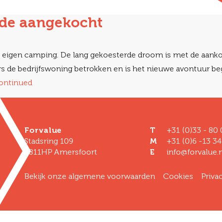
de aangekocht
een eigen camping. De lang gekoesterde droom is met de aa
de bedrijfswoning betrokken en is het nieuwe avontuur beg
ontinued
Forvalue
T
+31 (0)33 - 80
Stadsring 109
M
+31 (0)6 -13 34
3811HP Amersfoort
E
info@forvalue.n
Bekijk onze algemene voorwaarden
Cookies
Priva