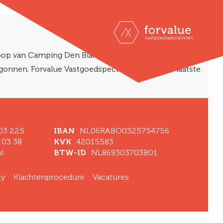
nkoop van Camping Den Blanken in Neede inmiddels
onnen. Forvalue Vastgoedspecialisten heeft de laatste
 03 225
IBAN
NL06RABO0325754756
 03 38
KVK
42015583
l
BTW-ID
NL869303703B01
cy
Klachtenprocedure
Vacatures