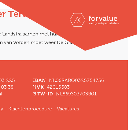
er Terug”
ie Landstra samen met hun zoon de Haagse drukte voor
in van Vorden moet weer De Gravin vóór Vorden
 03 225
IBAN
NL06RABO0325754756
 03 38
KVK
42015583
l
BTW-ID
NL869303703B01
cy
Klachtenprocedure
Vacatures