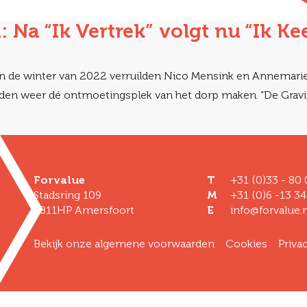
Na “Ik Vertrek” volgt nu “Ik Ke
 In de winter van 2022 verruilden Nico Mensink en Annemar
rden weer dé ontmoetingsplek van het dorp maken. “De Grav
Forvalue
T
+31 (0)33 - 80
Stadsring 109
M
+31 (0)6 -13 34
3811HP Amersfoort
E
info@forvalue.n
Bekijk onze algemene voorwaarden
Cookies
Priva