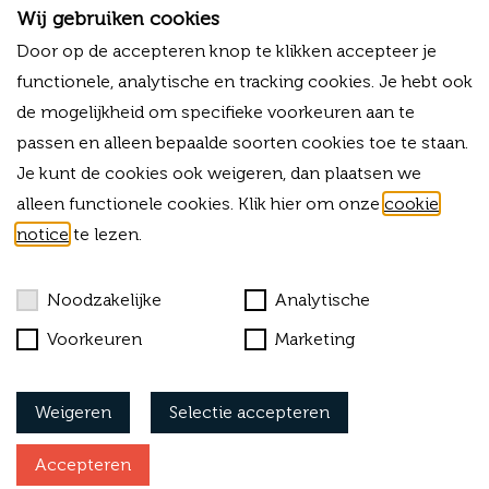
3811HP Amersfoort
Wij gebruiken cookies
T
+31 (0)33 - 80 03 225
Door op de accepteren knop te klikken accepteer je
M
+31 (0)6 -13 34 03 38
functionele, analytische en tracking cookies. Je hebt ook
E
info@forvalue.nl
de mogelijkheid om specifieke voorkeuren aan te
IBAN
NL06RABO0325754756
passen en alleen bepaalde soorten cookies toe te staan.
KVK
42015583
Je kunt de cookies ook weigeren, dan plaatsen we
BTW-ID
NL869303703B01
alleen functionele cookies. Klik hier om onze
cookie
notice
te lezen.
Bekijk onze algemene voorwaarden
Cookies
Noodzakelijke
Analytische
Privacy
Voorkeuren
Marketing
Klachtenprocedure
Weigeren
Selectie accepteren
Vacatures
Accepteren