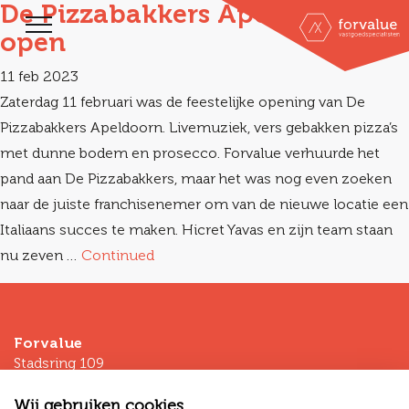
De Pizzabakkers Apeldoorn is
open
11 feb 2023
Zaterdag 11 februari was de feestelijke opening van De
Pizzabakkers Apeldoorn. Livemuziek, vers gebakken pizza’s
met dunne bodem en prosecco. Forvalue verhuurde het
pand aan De Pizzabakkers, maar het was nog even zoeken
naar de juiste franchisenemer om van de nieuwe locatie een
Italiaans succes te maken. Hicret Yavas en zijn team staan
nu zeven …
Continued
Forvalue
Stadsring 109
3811HP Amersfoort
Wij gebruiken cookies