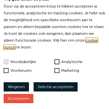
T
+31 (0)33 - 80 03 225
Door op de accepteren knop te klikken accepteer je
M
+31 (0)6 -13 34 03 38
E
functionele, analytische en tracking cookies. Je hebt ook
info@forvalue.nl
de mogelijkheid om specifieke voorkeuren aan te
IBAN
NL06RABO0325754756
passen en alleen bepaalde soorten cookies toe te staan.
KVK
42015583
BTW-ID
NL869303703B01
Je kunt de cookies ook weigeren, dan plaatsen we
alleen functionele cookies. Klik hier om onze
cookie
Bekijk onze algemene voorwaarden
notice
te lezen.
Cookies
Noodzakelijke
Analytische
Privacy
Voorkeuren
Marketing
Klachtenprocedure
Weigeren
Selectie accepteren
Vacatures
Accepteren