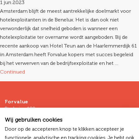
1 jun 2023
Amsterdam blijft de meest aantrekkelijke doelmarkt voor
hotelexploitanten in de Benelux. Het is dan ook niet
verwonderlijk dat snelheid geboden is wanneer een
hotelexploitatie ter overname wordt aangeboden. Bij de
recente aankoop van Hotel Teun aan de Haarlemmerdijk 61
in Amsterdam heeft Forvalue kopers met succes begeleid
bij het verwerven van de bedrijfsexploitatie en het …
Continued
Forvalue
Stadsring 109
3811HP Amersfoort
Wij gebruiken cookies
T
+31 (0)33 - 80 03 225
Door op de accepteren knop te klikken accepteer je
M
+31 (0)6 -13 34 03 38
functionele, analytische en tracking cookies. Je hebt ook