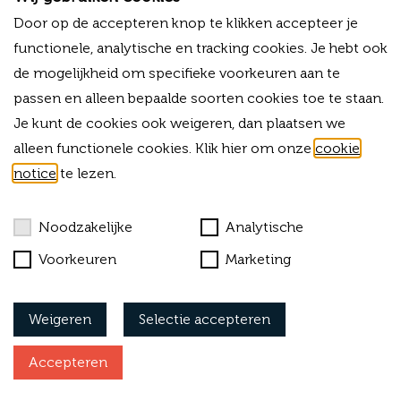
T
+31 (0)33 - 80 03 225
Door op de accepteren knop te klikken accepteer je
M
+31 (0)6 -13 34 03 38
functionele, analytische en tracking cookies. Je hebt ook
E
info@forvalue.nl
de mogelijkheid om specifieke voorkeuren aan te
IBAN
NL06RABO0325754756
passen en alleen bepaalde soorten cookies toe te staan.
KVK
42015583
Je kunt de cookies ook weigeren, dan plaatsen we
BTW-ID
NL869303703B01
alleen functionele cookies. Klik hier om onze
cookie
Bekijk onze algemene voorwaarden
notice
te lezen.
Cookies
Noodzakelijke
Analytische
Privacy
Voorkeuren
Marketing
Klachtenprocedure
Weigeren
Selectie accepteren
Vacatures
Accepteren