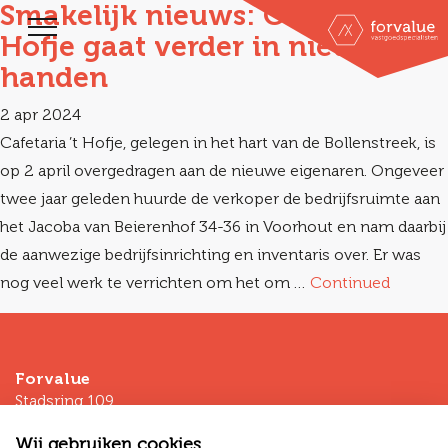
Smakelijk nieuws: Cafetaria ’t
Hofje gaat verder in nieuwe
handen
2 apr 2024
Cafetaria ’t Hofje, gelegen in het hart van de Bollenstreek, is
op 2 april overgedragen aan de nieuwe eigenaren. Ongeveer
twee jaar geleden huurde de verkoper de bedrijfsruimte aan
het Jacoba van Beierenhof 34-36 in Voorhout en nam daarbij
de aanwezige bedrijfsinrichting en inventaris over. Er was
nog veel werk te verrichten om het om …
Continued
Forvalue
Stadsring 109
3811HP Amersfoort
Wij gebruiken cookies