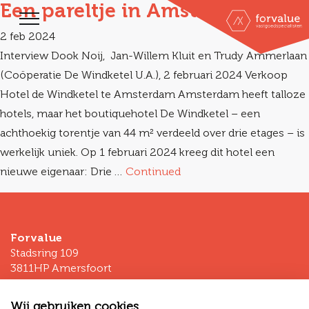
Een pareltje in Amsterdam
2 feb 2024
Interview Dook Noij, Jan-Willem Kluit en Trudy Ammerlaan
(Coöperatie De Windketel U.A.), 2 februari 2024 Verkoop
Hotel de Windketel te Amsterdam Amsterdam heeft talloze
hotels, maar het boutiquehotel De Windketel – een
achthoekig torentje van 44 m² verdeeld over drie etages – is
werkelijk uniek. Op 1 februari 2024 kreeg dit hotel een
nieuwe eigenaar: Drie …
Continued
Forvalue
Stadsring 109
3811HP Amersfoort
T
+31 (0)33 - 80 03 225
Wij gebruiken cookies