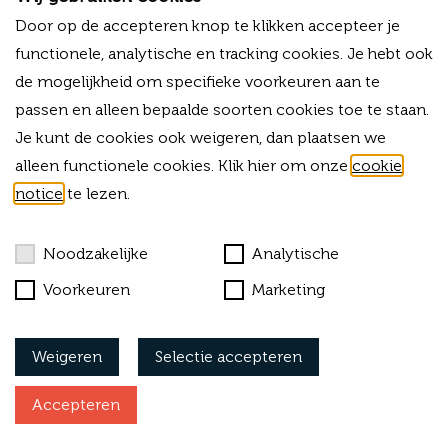
M
+31 (0)6 -13 34 03 38
E
info@forvalue.nl
Door op de accepteren knop te klikken accepteer je
functionele, analytische en tracking cookies. Je hebt ook
IBAN
NL06RABO0325754756
de mogelijkheid om specifieke voorkeuren aan te
KVK
42015583
BTW-ID
NL869303703B01
passen en alleen bepaalde soorten cookies toe te staan.
Je kunt de cookies ook weigeren, dan plaatsen we
Bekijk onze algemene voorwaarden
alleen functionele cookies. Klik hier om onze
cookie
notice
te lezen.
Cookies
Privacy
Noodzakelijke
Analytische
Klachtenprocedure
Voorkeuren
Marketing
Vacatures
Weigeren
Selectie accepteren
Accepteren