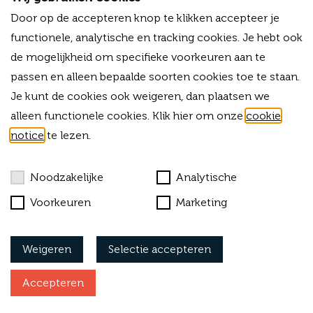
M
+31 (0)6 -13 34 03 38
E
Door op de accepteren knop te klikken accepteer je
info@forvalue.nl
functionele, analytische en tracking cookies. Je hebt ook
IBAN
NL06RABO0325754756
de mogelijkheid om specifieke voorkeuren aan te
KVK
42015583
BTW-ID
NL869303703B01
passen en alleen bepaalde soorten cookies toe te staan.
Je kunt de cookies ook weigeren, dan plaatsen we
Bekijk onze algemene voorwaarden
alleen functionele cookies. Klik hier om onze
cookie
notice
te lezen.
Cookies
Privacy
Noodzakelijke
Analytische
Klachtenprocedure
Voorkeuren
Marketing
Vacatures
Weigeren
Selectie accepteren
Accepteren