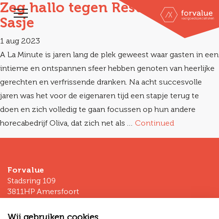
Zeg hallo tegen Restaurant het
Sasje
1 aug 2023
A La Minute is jaren lang de plek geweest waar gasten in een
intieme en ontspannen sfeer hebben genoten van heerlijke
gerechten en verfrissende dranken. Na acht succesvolle
jaren was het voor de eigenaren tijd een stapje terug te
doen en zich volledig te gaan focussen op hun andere
horecabedrijf Oliva, dat zich net als …
Continued
Forvalue
Stadsring 109
3811HP Amersfoort
T
+31 (0)33 - 80 03 225
Wij gebruiken cookies