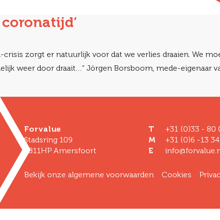
n coronatijd’
risis zorgt er natuurlijk voor dat we verlies draaien. We 
elijk weer door draait…” Jörgen Borsboom, mede-eigenaar van N
Forvalue
T
+31 (0)33 - 80
Stadsring 109
M
+31 (0)6 -13 34
3811HP Amersfoort
E
info@forvalue.n
Bekijk onze algemene voorwaarden
Cookies
Priva