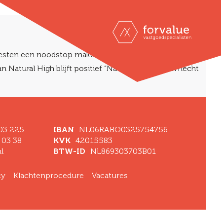
moesten een noodstop maken. Maar we gaan het wel
atural High blijft positief. “Natural High is een hecht
 03 225
IBAN
NL06RABO0325754756
 03 38
KVK
42015583
l
BTW-ID
NL869303703B01
cy
Klachtenprocedure
Vacatures