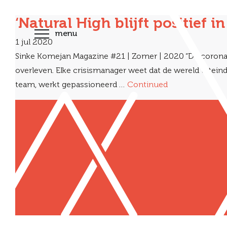
‘Natural High blijft positief i
menu
1 jul 2020
Sinke Komejan Magazine #21 | Zomer | 2020 “De corona-c
overleven. Elke crisismanager weet dat de wereld uiteind
team, werkt gepassioneerd …
Continued