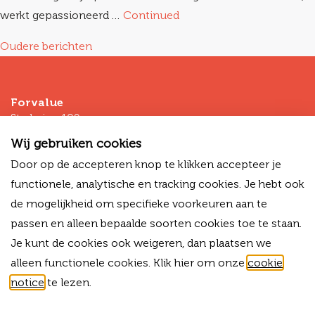
werkt gepassioneerd …
Continued
Berichtennavigatie
Oudere berichten
Forvalue
Stadsring 109
3811HP Amersfoort
Wij gebruiken cookies
T
+31 (0)33 - 80 03 225
Door op de accepteren knop te klikken accepteer je
M
+31 (0)6 -13 34 03 38
functionele, analytische en tracking cookies. Je hebt ook
E
info@forvalue.nl
de mogelijkheid om specifieke voorkeuren aan te
IBAN
NL06RABO0325754756
passen en alleen bepaalde soorten cookies toe te staan.
KVK
42015583
Je kunt de cookies ook weigeren, dan plaatsen we
BTW-ID
NL869303703B01
alleen functionele cookies. Klik hier om onze
cookie
notice
te lezen.
Bekijk onze algemene voorwaarden
Cookies